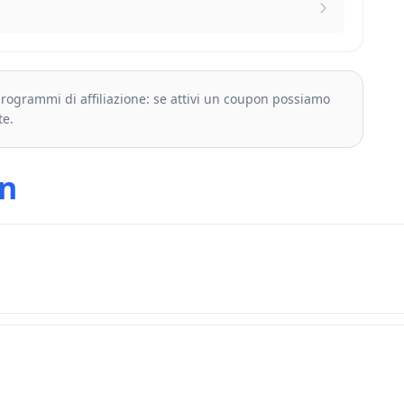
 programmi di affiliazione: se attivi un coupon possiamo
te.
n