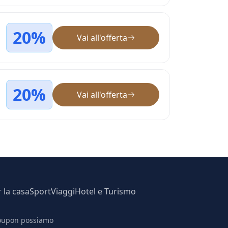
20%
Vai all'offerta
20%
Vai all'offerta
r la casa
Sport
Viaggi
Hotel e Turismo
 coupon possiamo