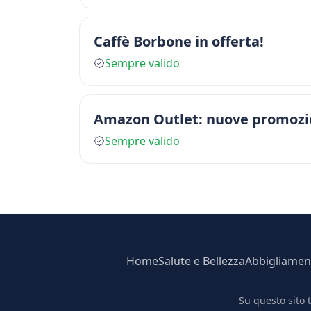
Caffè Borbone in offerta!
Sempre valido
Amazon Outlet: nuove promozio
Sempre valido
Home
Salute e Bellezza
Abbigliamen
Su questo sito 