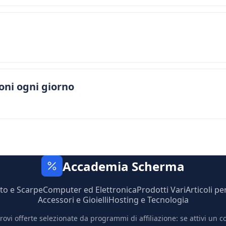
ni ogni giorno
Accademia Scherma
to e Scarpe
Computer ed Elettronica
Prodotti Vari
Articoli pe
Accessori e Gioielli
Hosting e Tecnologia
trovi offerte selezionate da programmi di affiliazione: se attivi un