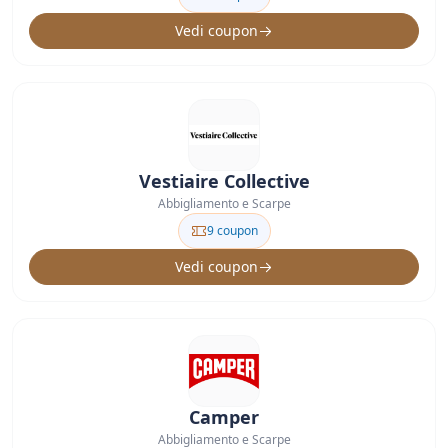
Vedi coupon
Vestiaire Collective
Abbigliamento e Scarpe
9 coupon
Vedi coupon
Camper
Abbigliamento e Scarpe