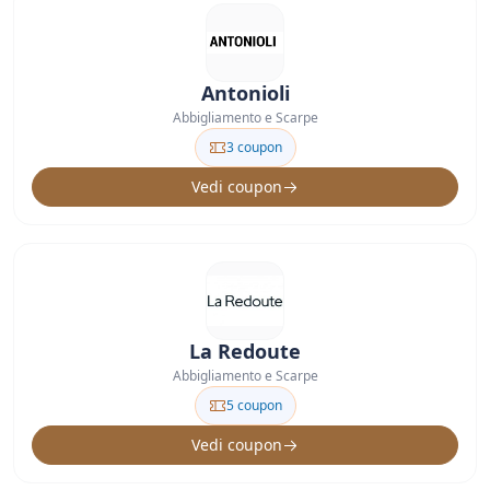
Antonioli
Abbigliamento e Scarpe
3 coupon
Vedi coupon
La Redoute
Abbigliamento e Scarpe
5 coupon
Vedi coupon