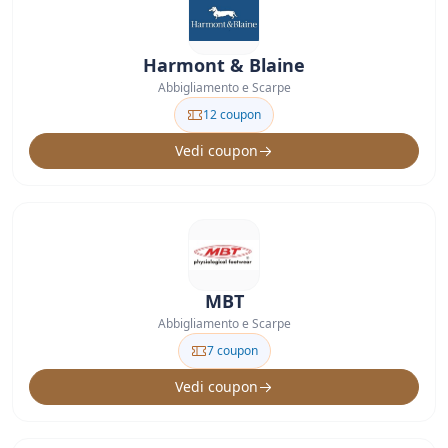
Harmont & Blaine
Abbigliamento e Scarpe
12 coupon
Vedi coupon
MBT
Abbigliamento e Scarpe
7 coupon
Vedi coupon