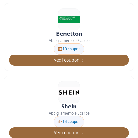
Benetton
Abbigliamento e Scarpe
10 coupon
Vedi coupon
Shein
Abbigliamento e Scarpe
14 coupon
Vedi coupon