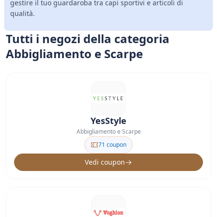
gestire il tuo guardaroba tra capi sportivi e articoli di
qualità.
Tutti i negozi della categoria
Abbigliamento e Scarpe
YesStyle
Abbigliamento e Scarpe
71 coupon
Vedi coupon