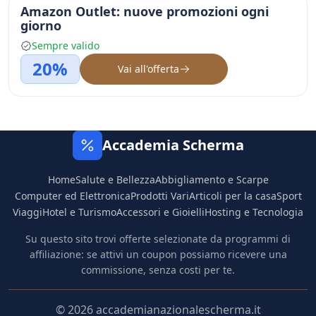
Amazon Outlet: nuove promozioni ogni
giorno
Sempre valido
20%
Vai all'offerta
Accademia Scherma
Home
Salute e Bellezza
Abbigliamento e Scarpe
Computer ed Elettronica
Prodotti Vari
Articoli per la casa
Sport
Viaggi
Hotel e Turismo
Accessori e Gioielli
Hosting e Tecnologia
Su questo sito trovi offerte selezionate da programmi di
affiliazione: se attivi un coupon possiamo ricevere una
commissione, senza costi per te.
© 2026 accademianazionalescherma.it