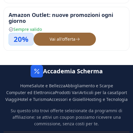
Amazon Outlet: nuove promozioni ogni
giorno
Sempre valido
20%
Vai all'offerta
Accademia Scherma
Home
Salute e Bellezza
Abbigliamento e Scarpe
Computer ed Elettronica
Prodotti Vari
Articoli per la casa
Sport
Viaggi
Hotel e Turismo
Accessori e Gioielli
Hosting e Tecnologia
Su questo sito trovi offerte selezionate da programmi di
affiliazione: se attivi un coupon possiamo ricevere una
commissione, senza costi per te.