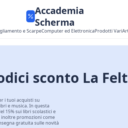
Accademia
Scherma
gliamento e Scarpe
Computer ed Elettronica
Prodotti Vari
Ar
dici sconto La Felt
 i tuoi acquisti su
 libri e musica. In questa
el 15% sui libri scolastici e
li inoltre promozioni come
onsegna gratuita sulle novità