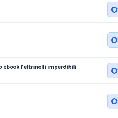
O
O
 ebook Feltrinelli imperdibili
O
O