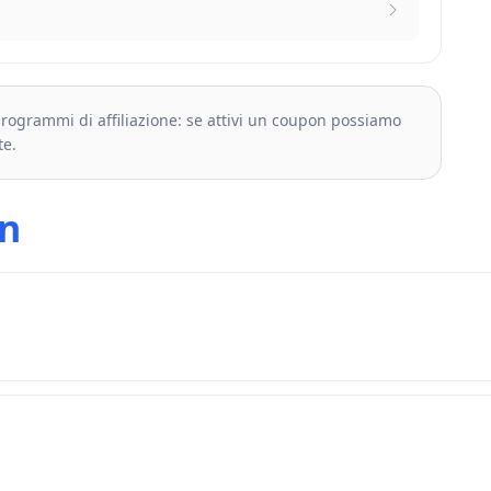
 programmi di affiliazione: se attivi un coupon possiamo
te.
n