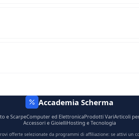
Accademia Scherma
to e Scarpe
Computer ed Elettronica
Prodotti Vari
Articoli pe
Accessori e Gioielli
Hosting e Tecnologia
trovi offerte selezionate da programmi di affiliazione: se attivi un