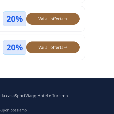
20%
Vai all'offerta
20%
Vai all'offerta
r la casa
Sport
Viaggi
Hotel e Turismo
 coupon possiamo