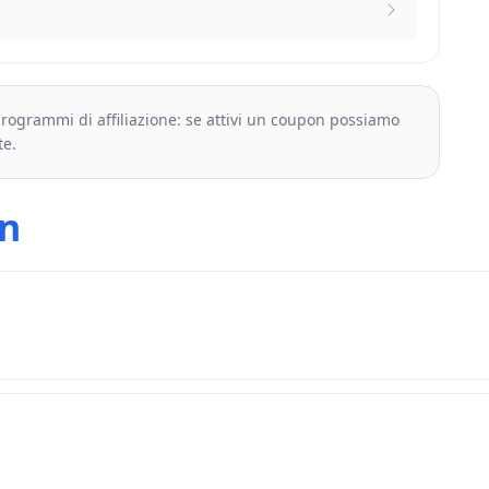
 programmi di affiliazione: se attivi un coupon possiamo
te.
n