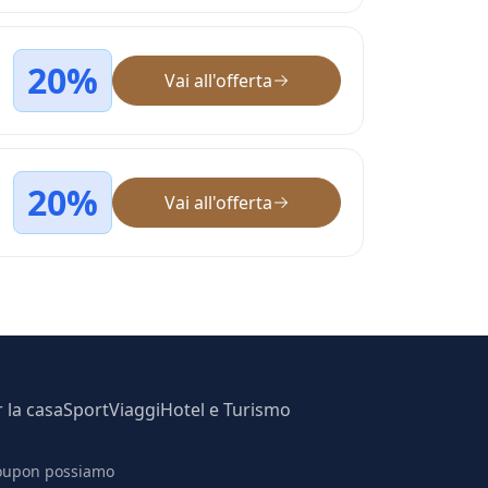
20%
Vai all'offerta
20%
Vai all'offerta
r la casa
Sport
Viaggi
Hotel e Turismo
 coupon possiamo