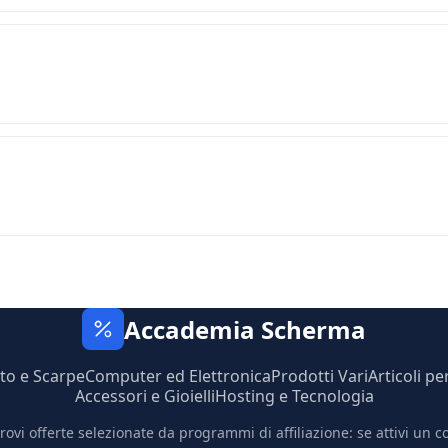
Accademia Scherma
to e Scarpe
Computer ed Elettronica
Prodotti Vari
Articoli pe
Accessori e Gioielli
Hosting e Tecnologia
trovi offerte selezionate da programmi di affiliazione: se attivi un