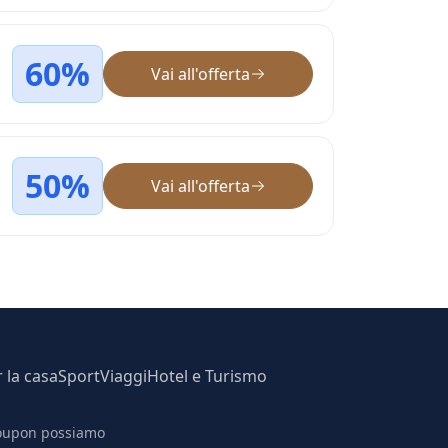
60%
Vai all'offerta
50%
Vai all'offerta
r la casa
Sport
Viaggi
Hotel e Turismo
 coupon possiamo