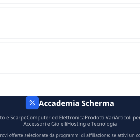
Accademia Scherma
to e Scarpe
Computer ed Elettronica
Prodotti Vari
Articoli pe
Accessori e Gioielli
Hosting e Tecnologia
trovi offerte selezionate da programmi di affiliazione: se attivi un