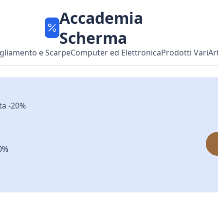
Accademia
Scherma
gliamento e Scarpe
Computer ed Elettronica
Prodotti Vari
Ar
rta -20%
20%