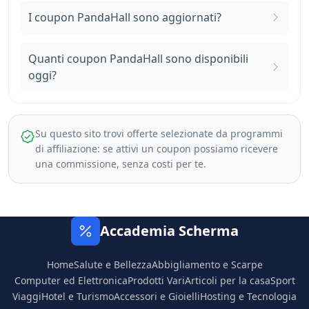
I coupon PandaHall sono aggiornati?
Quanti coupon PandaHall sono disponibili
oggi?
Su questo sito trovi offerte selezionate da programmi
di affiliazione: se attivi un coupon possiamo ricevere
una commissione, senza costi per te.
Accademia Scherma
Home
Salute e Bellezza
Abbigliamento e Scarpe
Computer ed Elettronica
Prodotti Vari
Articoli per la casa
Sport
Viaggi
Hotel e Turismo
Accessori e Gioielli
Hosting e Tecnologia