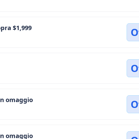
opra $1,999
O
O
 in omaggio
O
 in omaggio