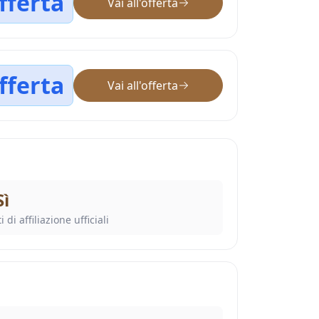
fferta
Vai all'offerta
fferta
Vai all'offerta
Sì
i di affiliazione ufficiali