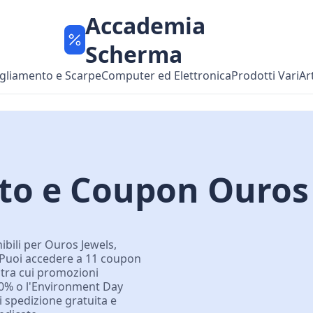
Accademia
Scherma
gliamento e Scarpe
Computer ed Elettronica
Prodotti Vari
Ar
nto e Coupon Ouros
ibili per Ouros Jewels,
i. Puoi accedere a 11 coupon
, tra cui promozioni
30% o l'Environment Day
i spedizione gratuita e