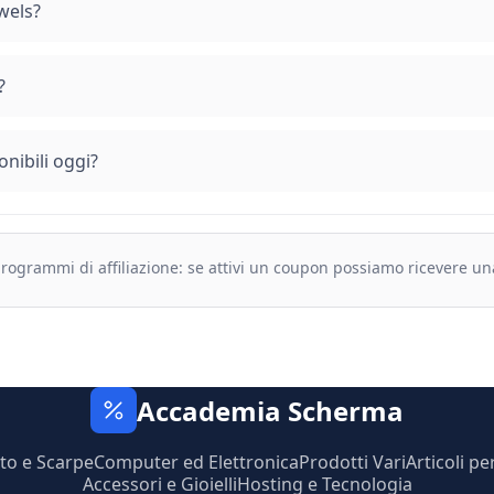
wels?
?
nibili oggi?
 programmi di affiliazione: se attivi un coupon possiamo ricevere u
Accademia Scherma
to e Scarpe
Computer ed Elettronica
Prodotti Vari
Articoli pe
Accessori e Gioielli
Hosting e Tecnologia