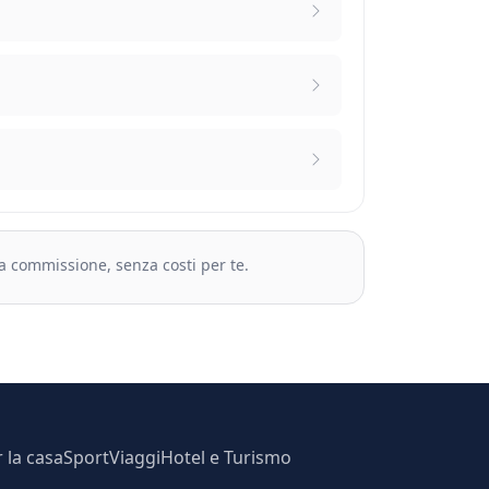
na commissione, senza costi per te.
r la casa
Sport
Viaggi
Hotel e Turismo