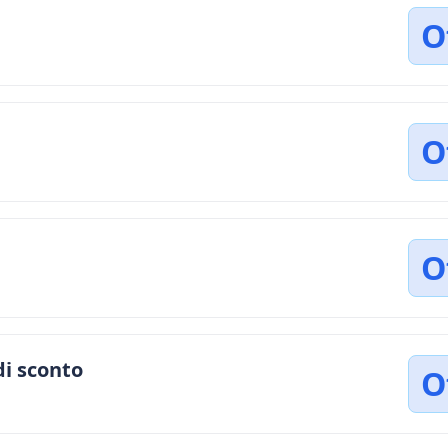
O
O
O
di sconto
O