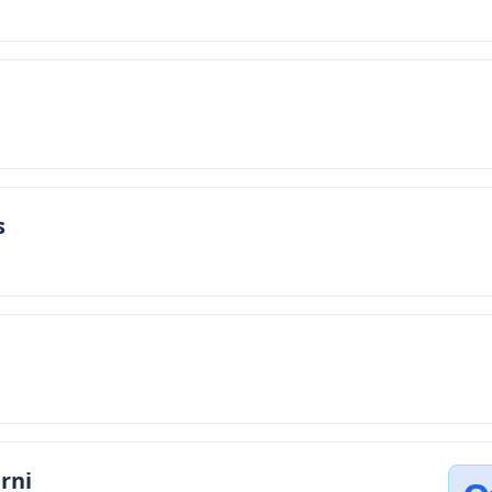
s
e
rni