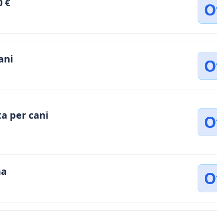
0 €
O
ani
O
a per cani
O
na
O