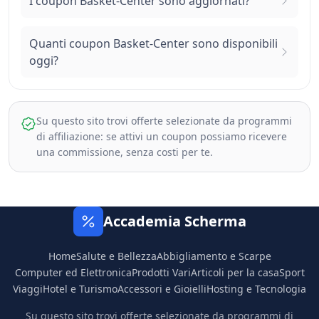
I coupon Basket-Center sono aggiornati?
Quanti coupon Basket-Center sono disponibili
oggi?
Su questo sito trovi offerte selezionate da programmi
di affiliazione: se attivi un coupon possiamo ricevere
una commissione, senza costi per te.
Accademia Scherma
Home
Salute e Bellezza
Abbigliamento e Scarpe
Computer ed Elettronica
Prodotti Vari
Articoli per la casa
Sport
Viaggi
Hotel e Turismo
Accessori e Gioielli
Hosting e Tecnologia
Su questo sito trovi offerte selezionate da programmi di