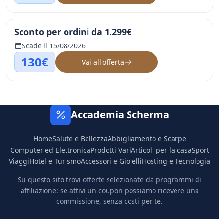
Sconto per ordini da 1.299€
Scade il 15/08/2026
130€
Vai all'offerta
Accademia Scherma
Home
Salute e Bellezza
Abbigliamento e Scarpe
Computer ed Elettronica
Prodotti Vari
Articoli per la casa
Sport
Viaggi
Hotel e Turismo
Accessori e Gioielli
Hosting e Tecnologia
Su questo sito trovi offerte selezionate da programmi di
affiliazione: se attivi un coupon possiamo ricevere una
commissione, senza costi per te.