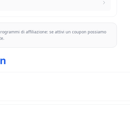
 programmi di affiliazione: se attivi un coupon possiamo
te.
on