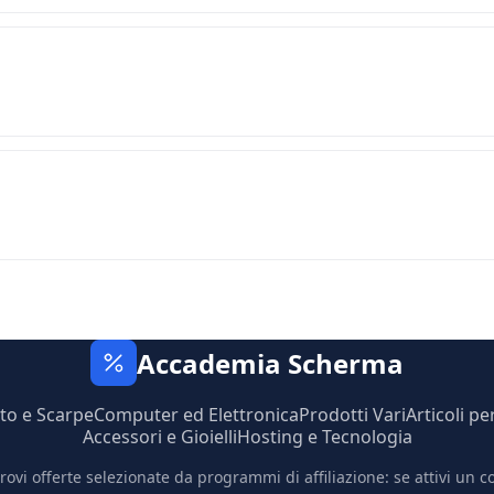
Accademia Scherma
to e Scarpe
Computer ed Elettronica
Prodotti Vari
Articoli pe
Accessori e Gioielli
Hosting e Tecnologia
trovi offerte selezionate da programmi di affiliazione: se attivi un