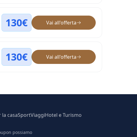
130€
Vai all'offerta
130€
Vai all'offerta
r la casa
Sport
Viaggi
Hotel e Turismo
 coupon possiamo