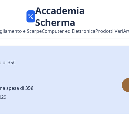
Accademia
Scherma
gliamento e Scarpe
Computer ed Elettronica
Prodotti Vari
Ar
a di 35€
na spesa di 35€
029