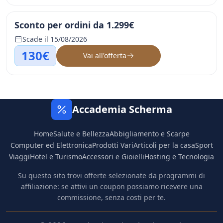
Sconto per ordini da 1.299€
Scade il 15/08/2026
130€
Vai all'offerta
Accademia Scherma
Home
Salute e Bellezza
Abbigliamento e Scarpe
Computer ed Elettronica
Prodotti Vari
Articoli per la casa
Sport
Viaggi
Hotel e Turismo
Accessori e Gioielli
Hosting e Tecnologia
Su questo sito trovi offerte selezionate da programmi di
affiliazione: se attivi un coupon possiamo ricevere una
commissione, senza costi per te.