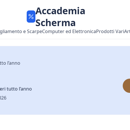
Accademia
Scherma
gliamento e Scarpe
Computer ed Elettronica
Prodotti Vari
Ar
tto l’anno
ri tutto l’anno
026