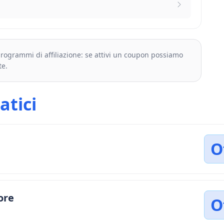
 programmi di affiliazione: se attivi un coupon possiamo
te.
tici
O
ore
O