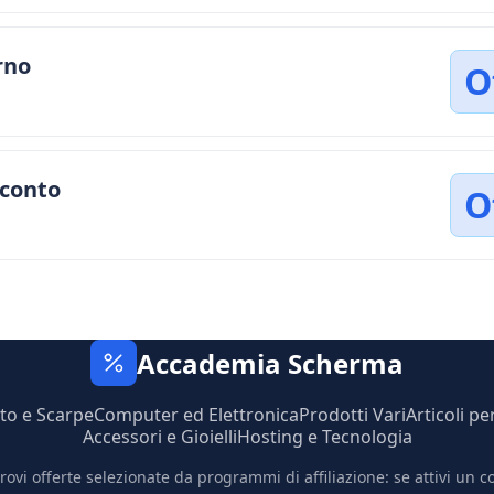
rno
O
sconto
O
Accademia Scherma
to e Scarpe
Computer ed Elettronica
Prodotti Vari
Articoli pe
Accessori e Gioielli
Hosting e Tecnologia
trovi offerte selezionate da programmi di affiliazione: se attivi un