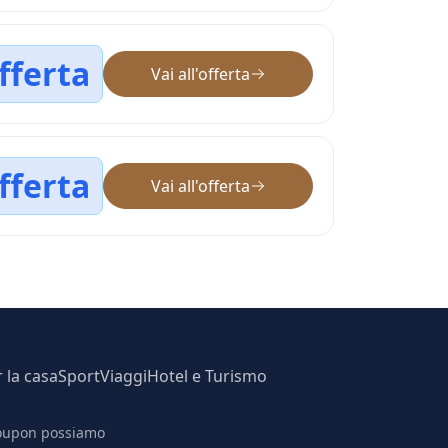
fferta
Vai all'offerta
fferta
Vai all'offerta
r la casa
Sport
Viaggi
Hotel e Turismo
 coupon possiamo