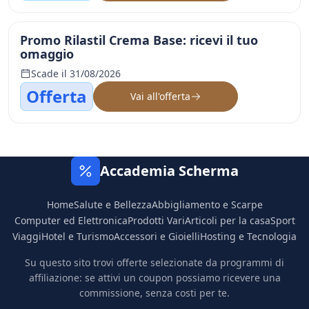
Promo Rilastil Crema Base: ricevi il tuo
omaggio
Scade il 31/08/2026
Offerta
Vai all'offerta
Accademia Scherma
Home
Salute e Bellezza
Abbigliamento e Scarpe
Computer ed Elettronica
Prodotti Vari
Articoli per la casa
Sport
Viaggi
Hotel e Turismo
Accessori e Gioielli
Hosting e Tecnologia
Su questo sito trovi offerte selezionate da programmi di
affiliazione: se attivi un coupon possiamo ricevere una
commissione, senza costi per te.