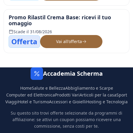
Promo Rilastil Crema Base: ricevi il tuo
omaggio
Scade il 31/08/2026
Offerta
Vai all'offerta
Accademia Scherma
Home
Salute e Bellezza
Abbigliamento e Scarpe
Computer ed Elettronica
Prodotti Vari
Articoli per la casa
Sport
Viaggi
Hotel e Turismo
Accessori e Gioielli
Hosting e Tecnologia
Su questo sito trovi offerte selezionate da programmi di
affiliazione: se attivi un coupon possiamo ricevere una
commissione, senza costi per te.